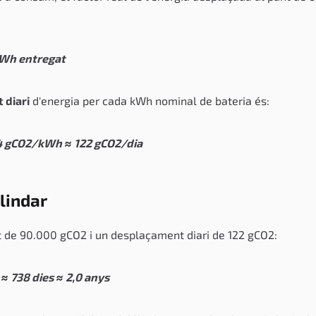
Wh entregat
 diari
d'energia per cada kWh nominal de bateria és:
74 gCO2/kWh ≈ 122 gCO2/dia
llindar
de 90.000 gCO2 i un desplaçament diari de 122 gCO2:
 ≈ 738 dies ≈ 2,0 anys