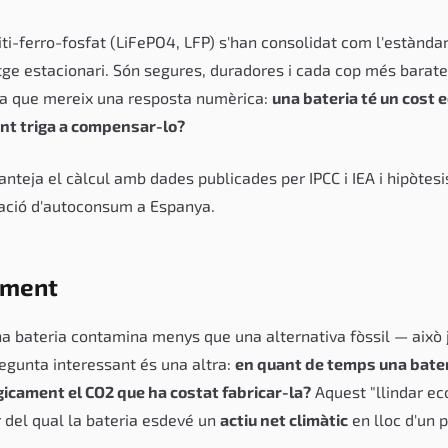
iti-ferro-fosfat (LiFePO4, LFP) s'han consolidat com l'estànda
 estacionari. Són segures, duradores i cada cop més barates
ma que mereix una resposta numèrica:
una bateria té un cost e
ant triga a compensar-lo?
anteja el càlcul amb dades publicades per IPCC i IEA i hipòtesi
·lació d'autoconsum a Espanya.
ament
na bateria contamina menys que una alternativa fòssil — això 
egunta interessant és una altra:
en quant de temps una bate
icament el CO2 que ha costat fabricar-la?
Aquest "llindar eco
ir del qual la bateria esdevé un
actiu net climàtic
en lloc d'un p