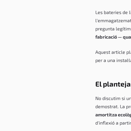
Les bateries de l
l'emmagatzematge
pregunta legíti
fabricació — qu
Aquest article pl
per a una instal
El plantej
No discutim si u
demostrat. La pr
amortitza ecològ
d'inflexió a part