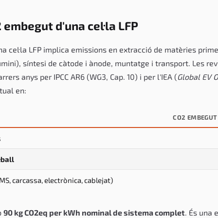
2 embegut d'una cel·la LFP
na cel·la LFP implica emissions en extracció de matèries primere
umini), síntesi de càtode i ànode, muntatge i transport. Les rev
rrers anys per IPCC AR6 (WG3, Cap. 10) i per l'IEA (
Global EV 
tual en:
CO2 EMBEGUT
s
eball
S, carcassa, electrònica, cablejat)
b
90 kg CO2eq per kWh nominal de sistema complet
. És una 