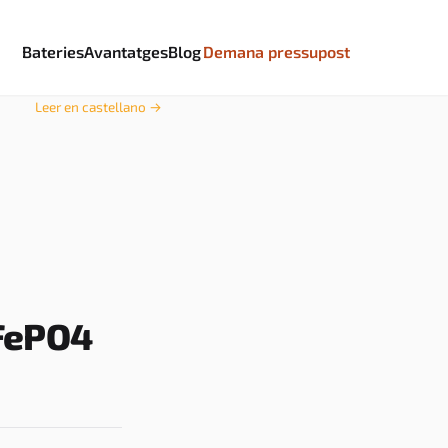
Bateries
Avantatges
Blog
Demana pressupost
Leer en castellano →
iFePO4