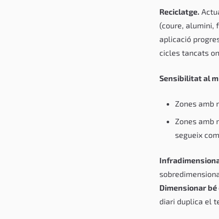
Reciclatge.
Actu
(coure, alumini,
aplicació progres
cicles tancats on
Sensibilitat al m
Zones amb 
Zones amb 
segueix co
Infradimension
sobredimensionad
Dimensionar bé 
diari duplica el 