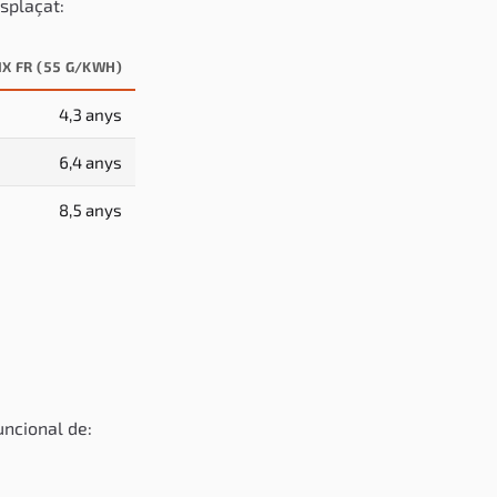
esplaçat:
IX FR (55 G/KWH)
4,3 anys
6,4 anys
8,5 anys
uncional de: