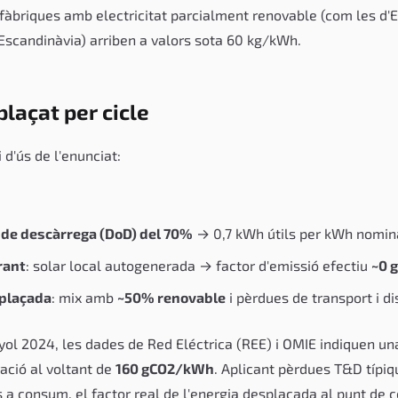
àbriques amb electricitat parcialment renovable (com les d'E
Escandinàvia) arriben a valors sota 60 kg/kWh.
plaçat per cicle
 d'ús de l'enunciat:
 de descàrrega (DoD) del 70%
→ 0,7 kWh útils per kWh nomina
rant
: solar local autogenerada → factor d'emissió efectiu
~0 
splaçada
: mix amb
~50% renovable
i pèrdues de transport i di
yol 2024, les dades de Red Eléctrica (REE) i OMIE indiquen una
ació al voltant de
160 gCO2/kWh
. Aplicant pèrdues T&D típi
s a consum, el factor real de l'energia desplaçada al punt de 