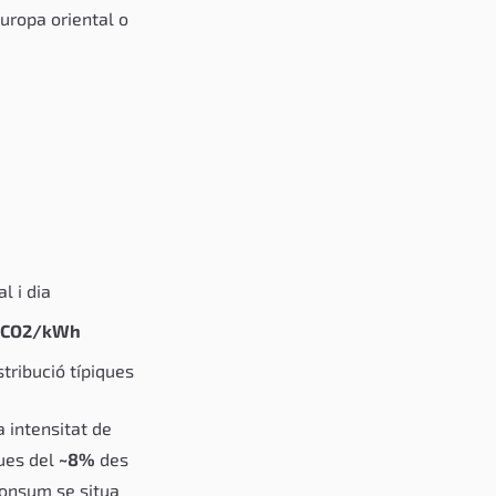
uropa oriental o
l i dia
gCO2/kWh
stribució típiques
 intensitat de
ques del
~8%
des
consum se situa