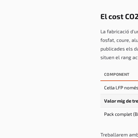
El cost CO
La fabricació d'u
fosfat, coure, al
publicades els da
situen el rang ac
COMPONENT
Cel·la LFP nomé
Valor mig de tr
Pack complet (BM
Treballarem am