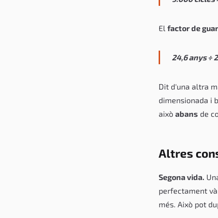
El
factor de gua
24,6 anys ÷ 2
Dit d'una altra 
dimensionada i b
això
abans
de co
Altres con
Segona vida.
Una
perfectament vàl
més. Això pot dup