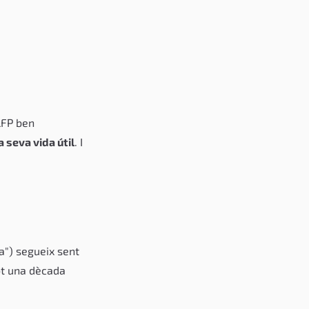
LFP ben
la seva vida útil
. I
a") segueix sent
ot una dècada