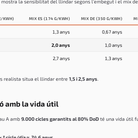
mostra la sensibilitat del llindar segons l'embegut i el mix d
2/KWH)
MIX ES (174 G/KWH)
MIX DE (350 G/KWH)
M
1,3 anys
0,67 anys
2,0 anys
1,0 anys
2,7 anys
1,3 anys
 realista situa el llindar entre
1,5 i 2,5 anys
.
 amb la vida útil
grau A amb
9.000 cicles garantits al 80% DoD
té una vida útil f
× 1 cicle/dia ≈ 24,6 anys