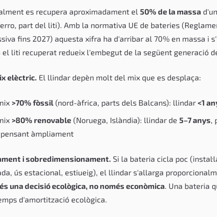
alment es recupera aproximadament el
50% de la massa
d'un
 ferro, part del liti). Amb la normativa UE de bateries (Reglam
siva fins 2027) aquesta xifra ha d'arribar al 70% en massa i s'
 el liti recuperat redueix l'embegut de la següent generació de
ix elèctric.
El llindar depèn molt del mix que es desplaça:
mix
>70% fòssil
(nord-àfrica, parts dels Balcans): llindar
<1 an
mix
>80% renovable
(Noruega, Islàndia): llindar de
5–7 anys
, 
mpensant àmpliament
ament i sobredimensionament.
Si la bateria cicla poc (instal·
a, ús estacional, estiueig), el llindar s'allarga proporcionalm
és una decisió ecològica, no només econòmica
. Una bateria q
temps d'amortització ecològica.