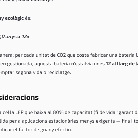
ny ecològic
és:
,0 anys ≈ 12×
manera: per cada unitat de CO2 que costa fabricar una bateria 
en gestionada, aquesta bateria n'estalvia unes
12 al llarg de 
mptar segona vida o reciclatge.
sideracions
 cel·la LFP que baixa al 80% de capacitat (fi de vida "garantid
ida per a aplicacions estacionàries menys exigents — fins i t
licar el factor de guany efectiu.