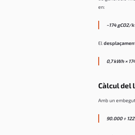
en:
~174 gCO2/k
El
desplaçament
0,7 kWh × 1
Càlcul del 
Amb un embegut 
90.000 ÷ 122