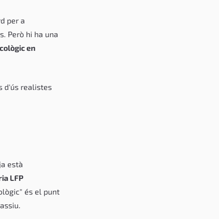
rd per a
. Però hi ha una
cològic en
s d'ús realistes
ja està
ria LFP
lògic" és el punt
assiu.