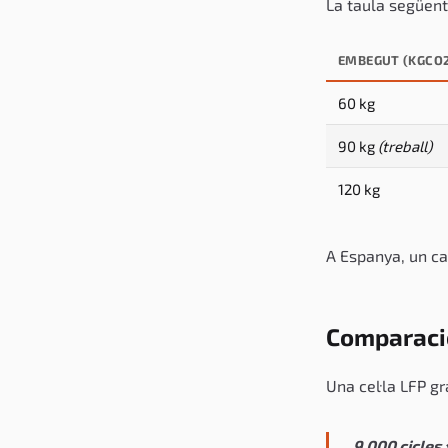
La taula següent 
EMBEGUT (KGCO
60 kg
90 kg
(treball)
120 kg
A Espanya, un cas
Comparació
Una cel·la LFP 
9.000 cicles 