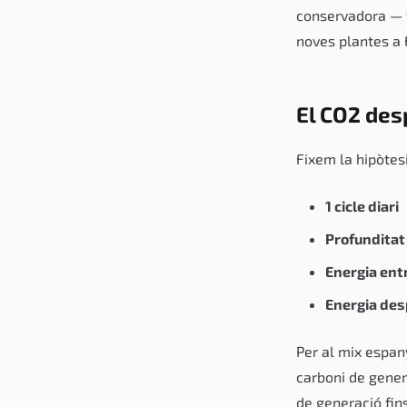
conservadora — f
noves plantes a 
El CO2 des
Fixem la hipòtesi
1 cicle diari
Profunditat
Energia ent
Energia de
Per al mix espan
carboni de gener
de generació fin