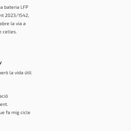
a bateria LFP
ent 2023/1542,
obre la via a
 cel·les.
y
però la vida útil
lació
ent.
ue fa mig cicle