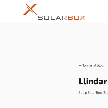
← Tornar al blog
Llindar
Equip SolarBox
·
15 