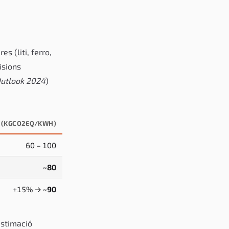
s (liti, ferro,
isions
Outlook 2024
)
 (KGCO2EQ/KWH)
60 – 100
~80
+15% →
~90
estimació